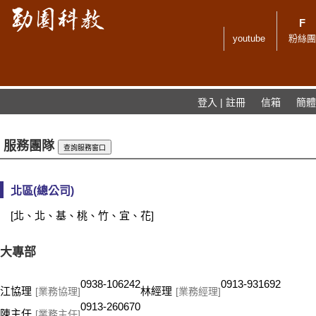
youtube
粉絲團
登入
| 註冊
信箱
簡體
服務團隊
查詢服務窗口
北區(總公司)
[北、北、基、桃、竹、宜、花]
大專部
0938-106242
0913-931692
江協理
林經理
[業務協理]
[業務經理]
0913-260670
陳主任
[業務主任]